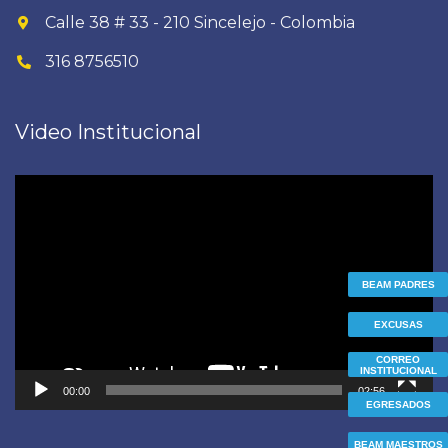
Calle 38 # 33 - 210 Sincelejo - Colombia
316 8756510
Video Institucional
Reproductor
de
vídeo
BEAM PADRES
EXCUSAS
CORREO
INSTITUCIONAL
00:00
02:56
EGRESADOS
BEAM MAESTROS