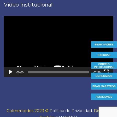
Video Institucional
Reproductor
de
vídeo
BEAM PADRES
EXCUSAS
CORREO
INSTITUCIONAL
00:00
02:56
EGRESADOS
BEAM MAESTROS
ADMISIONES
Colmercedes 2023 ©
Política de Privacidad.
Diseño y