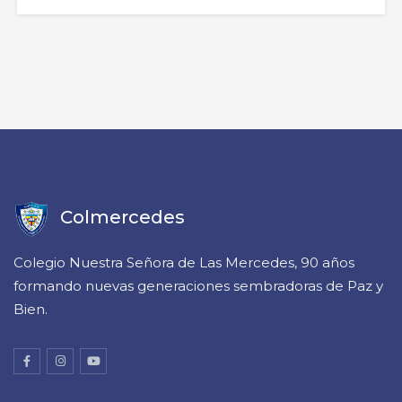
desarrollo intelectual de manera integral en los
estudiantes, aumenta la autoconfianza y la
motivación en general. Ejercita su capacidad motriz,
así como su oído, su pensamiento, creatividad y
habilidades artísticas Grados: 5° a 11° Días: Martes
Horario: 2:00 p.m. a 3:50 p.m.…
Colmercedes
Colegio Nuestra Señora de Las Mercedes, 90 años
formando nuevas generaciones sembradoras de Paz y
Bien.