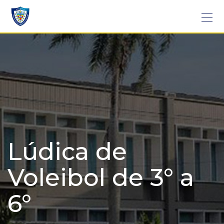
Skip
to
content
Lúdica de
Voleibol de 3° a
6°