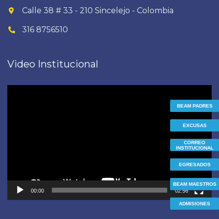
Calle 38 # 33 - 210 Sincelejo - Colombia
316 8756510
Video Institucional
Reproductor
de
BEAM PADRES
vídeo
EXCUSAS
CORREO
INSTITUCIONAL
EGRESADOS
BEAM MAESTROS
00:00
02:56
ADMISIONES