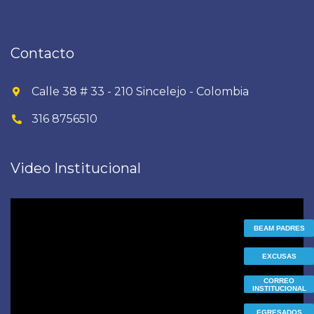
Contacto
Calle 38 # 33 - 210 Sincelejo - Colombia
316 8756510
Video Institucional
Reproductor
de
BEAM PADRES
vídeo
EXCUSAS
CORREO
INSTITUCIONAL
EGRESADOS