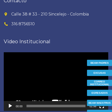
Contacto
Calle 38 # 33 - 210 Sincelejo - Colombia
316 8756510
Video Institucional
Reproductor
de
BEAM PADRES
vídeo
EXCUSAS
CORREO
INSTITUCIONAL
EGRESADOS
BEAM MAESTROS
00:00
02:56