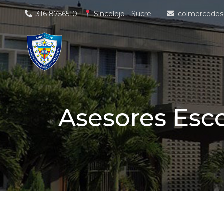
Skip
316 8756510 -
Sincelejo - Sucre
colmercedes
to
content
Asesores Esco