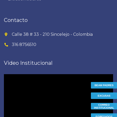
Contacto
Calle 38 # 33 - 210 Sincelejo - Colombia
316 8756510
Video Institucional
Reproductor
de
BEAM PADRES
vídeo
EXCUSAS
CORREO
INSTITUCIONAL
EGRESADOS