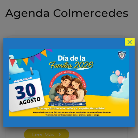
Agenda Colmercedes
×
Inicio de clases Preescolar
2026
Leer Más
Inicio de clases Primaria y
Bachillerato 2026
Leer Más