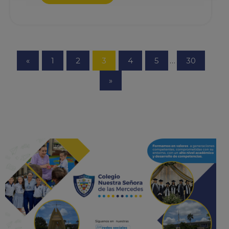
«
1
2
3
4
5
…
30
»