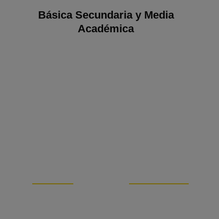
Básica Secundaria y Media
Académica
93
100
AÑOS DE SERVICIO
% CERTIFICADOS
EDUCATIVO
ICONTEC