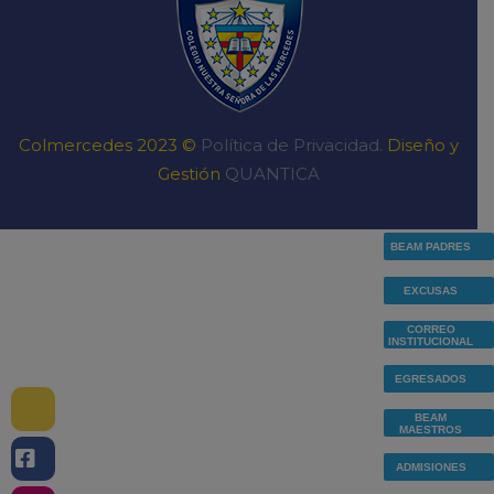
Colmercedes 2023 ©
Política de Privacidad.
Diseño y
Gestión
QUANTICA
BEAM PADRES
EXCUSAS
CORREO
INSTITUCIONAL
EGRESADOS
BEAM
MAESTROS
ADMISIONES