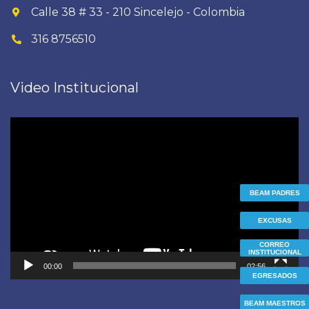
Calle 38 # 33 - 210 Sincelejo - Colombia
316 8756510
Video Institucional
Reproductor
de
vídeo
BEAM PADRES
EXCUSAS
CORREO
INSTITUCIONAL
00:00
02:56
EGRESADOS
BEAM MAESTROS