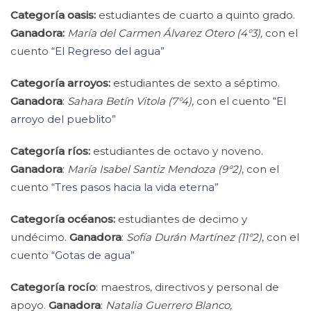
Categoría oasis:
estudiantes de cuarto a quinto grado.
Ganadora:
María del Carmen Álvarez Otero (4°3),
con el
cuento
“El Regreso del agua”
Categoría arroyos:
estudiantes de sexto a séptimo.
Ganadora
:
Sahara Betín Vitola (7°4)
, con el cuento
“El
arroyo del pueblito”
Categoría ríos:
estudiantes de octavo y noveno.
Ganadora
:
María Isabel Santiz Mendoza (9°2)
, con el
cuento
“Tres pasos hacia la vida eterna”
Categoría océanos:
estudiantes de decimo y
undécimo.
Ganadora
:
Sofía Durán Martínez (11°2)
, con el
cuento
“Gotas de agua”
Categoría rocío
: maestros, directivos y personal de
apoyo.
Ganadora
:
Natalia Guerrero Blanco,