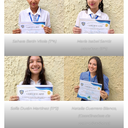
Sahara Betín Vitola (7°4)
María Isabel Santiz
Mendoza (9°2)
Sofía Durán Martínez (11°2)
Natalia Guerrero Blanco,
(Coordinadora de
comunicaciones)