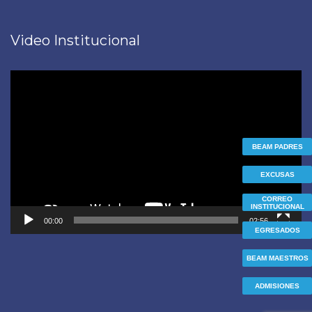
Video Institucional
Reproductor
de
vídeo
BEAM PADRES
EXCUSAS
CORREO
INSTITUCIONAL
00:00
02:56
EGRESADOS
BEAM MAESTROS
ADMISIONES