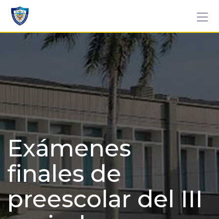
Skip
to
content
Exámenes
finales de
preescolar del III