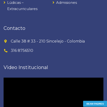
Lúdicas –
Admisiones
Extracurriculares
Contacto
Calle 38 # 33 - 210 Sincelejo - Colombia
316 8756510
Video Institucional
Reproductor
de
vídeo
BEAM PADRES