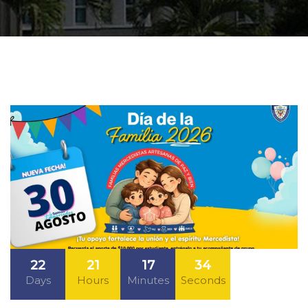
22
21
17
33
Days
Hours
Minutes
Seconds