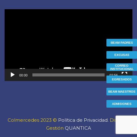
Reproductor
de
vídeo
BEAM PADRES
EXCUSAS
CORREO
INSTITUCIONAL
00:00
02:56
EGRESADOS
BEAM MAESTROS
ADMISIONES
Colmercedes 2023 ©
Política de Privacidad.
Diseño y
Gestión
QUANTICA