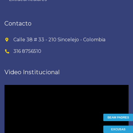
Contacto
Calle 38 # 33 - 210 Sincelejo - Colombia
316 8756510
Video Institucional
Reproductor
de
vídeo
BEAM PADRES
EXCUSAS