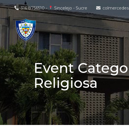
Skip
316 8756510 -
Sincelejo - Sucre
colmercedes
to
content
Event Catego
Religiosa