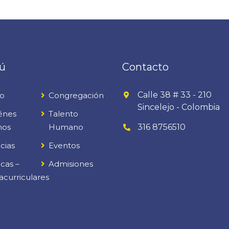
ú
Contacto
Calle 38 # 33 - 210
io
Congregación
Sincelejo - Colombia
énes
Talento
mos
Humano
316 8756510
cias
Eventos
cas –
Admisiones
acurriculares