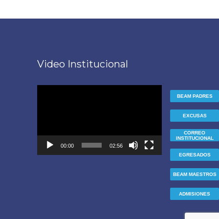
Video Institucional
Reproductor
BEAM PADRES
de
vídeo
EXCUSAS
CORREO
INSTITUCIONAL
00:00
02:56
EGRESADOS
BEAM MAESTROS
ADMISIONES