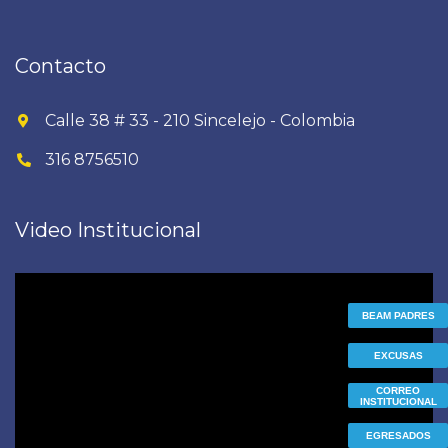
Contacto
Calle 38 # 33 - 210 Sincelejo - Colombia
316 8756510
Video Institucional
Reproductor
de
BEAM PADRES
vídeo
EXCUSAS
CORREO
INSTITUCIONAL
EGRESADOS